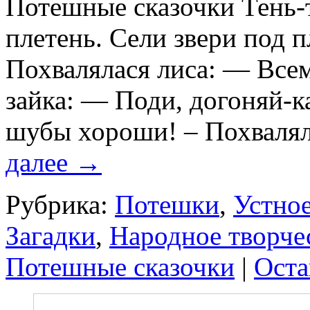
Потешные сказочки Тень-т
плетень. Сели звери под п
Похвалялася лиса: — Всем
зайка: — Поди, догоняй-к
шубы хороши! – Похваля
далее
→
Рубрика:
Потешки
,
Устное
Загадки
,
Народное творче
Потешные сказочки
|
Оста