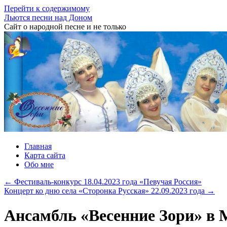
Перейти к содержимому
Льются песни над Доном
Сайт о народной песне и не только
Главная
Карта сайта
Обо мне
←
Фестиваль-конкурс 18.04.2023 года «Певучая Россия»
Концерт ко дню села «Сторонка Русская» 22.09.2023 года
→
Ансамбль «Весенние Зори» в 