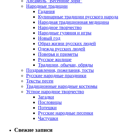
Ансамбль "Весенние Зори"
Народные традиции
Гадания
Кулинарные традиции русского народа
Народная традиционная медицина
Народное творчество
Народные гуляния и игры
Новый год
Образ жизни русских людей
Одежда русских людей
Поверья и приметы
Русское жилище
Традиции, обычаи, обряды
Поздравления, пожелания, тосты
Русские народные праздники
Тексты песен
Традиционные народные костюмы
Устное народное творчество
Загадки
Пословицы
Потешки
Русские народные песенки
Частушки
Свежие записи