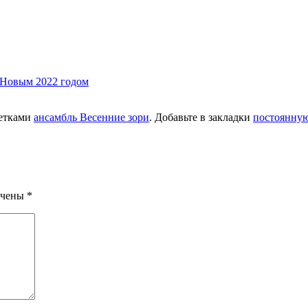
 Новым 2022 годом
етками
ансамбль Весенние зори
. Добавьте в закладки
постоянную
ечены
*