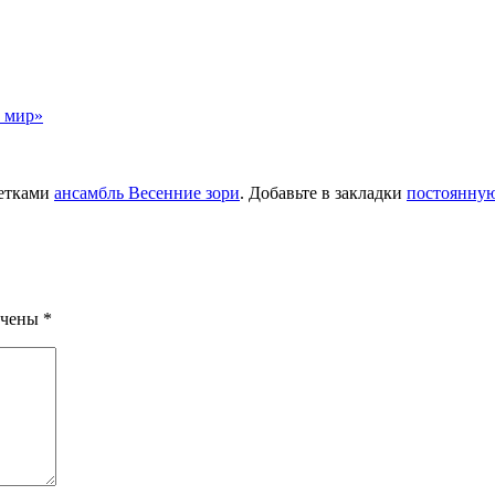
т мир»
етками
ансамбль Весенние зори
. Добавьте в закладки
постоянную
ечены
*