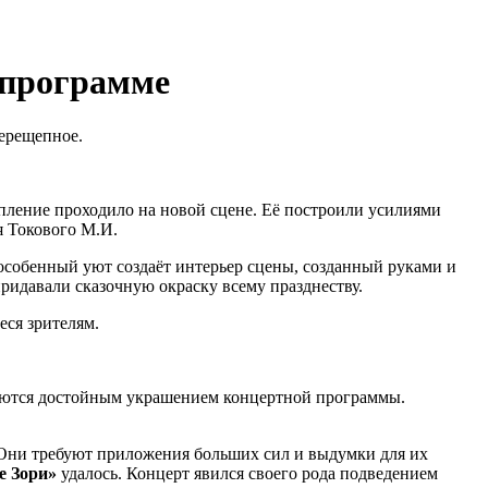
 программе
Перещепное.
упление проходило на новой сцене. Её построили усилиями
я Токового М.И.
 особенный уют создаёт интерьер сцены, созданный руками и
идавали сказочную окраску всему празднеству.
еся зрителям.
ляются достойным украшением концертной программы.
 Они требуют приложения больших сил и выдумки для их
е Зори»
удалось. Концерт явился своего рода подведением