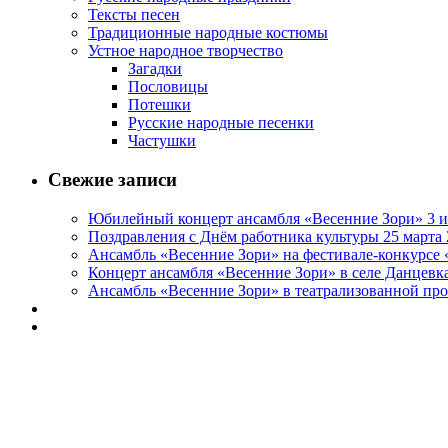
Тексты песен
Традиционные народные костюмы
Устное народное творчество
Загадки
Пословицы
Потешки
Русские народные песенки
Частушки
Свежие записи
Юбилейный концерт ансамбля «Весенние Зори» 3 и
Поздравления с Днём работника культуры 25 марта 
Ансамбль «Весенние Зори» на фестивале-конкурсе «
Концерт ансамбля «Весенние Зори» в селе Данцевка
Ансамбль «Весенние Зори» в театрализованной про