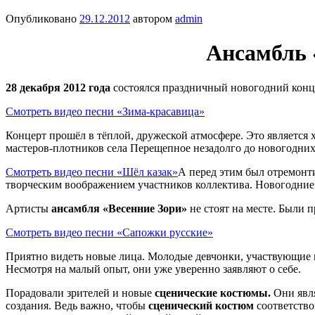
Опубликовано
29.12.2012
автором
admin
Ансамбль 
28 декабря 2012 года
состоялся праздничный новогодний конц
Смотреть видео песни «Зима-красавица»
Концерт прошёл в тёплой, дружеской атмосфере. Это является
мастеров-плотников села Перещепное незадолго до новогодних
Смотреть видео песни «Шёл казак»
А перед этим был отремонти
творческим воображением участников коллектива. Новогодние 
Артисты
ансамбля «Весенние Зори»
не стоят на месте. Были 
Смотреть видео песни «Сапожки русские»
Приятно видеть новые лица. Молодые девчонки, участвующие 
Несмотря на малый опыт, они уже уверенно заявляют о себе.
Порадовали зрителей и новые
сценические костюмы.
Они явл
создания. Ведь важно, чтобы
сценический костюм
соответство