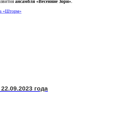
развития
ансамбля «Весенние Зори»
.
ра «Шторм»
22.09.2023 года