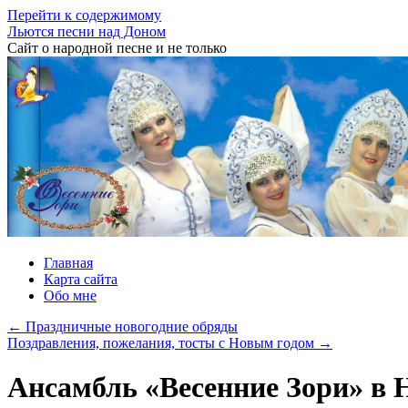
Перейти к содержимому
Льются песни над Доном
Сайт о народной песне и не только
Главная
Карта сайта
Обо мне
←
Праздничные новогодние обряды
Поздравления, пожелания, тосты с Новым годом
→
Ансамбль «Весенние Зори» в 