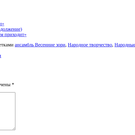
и»
одолжение)
ам приходит»
етками
ансамбль Весенние зори
,
Народное творчество
,
Народные
и
ечены
*