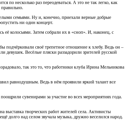
я по несколько раз переодеваться. А это не так легко, как
 правильно.
елыми семьями. Ну и, конечно, приехали верные добрые
ропустить ни один концерт.
ь её колосьями. Затем собрали их в «сноп». И, наконец, с
 подчёркивали своё трепетное отношение к хлебу. Ведь он –
ли девушек. Весёлые пляски раззадорили зрителей русской
орадовало, так это то, что работники клуба Ирина Мельникова
авил равнодушным. Ведь в нём проявили яркий талант все
поощрили сувенирами за участие во всех мероприятиях года.
на выставка творческих работ жителей села. Активисты
ещё долго над селом звучала музыка, дружно веселился народ.