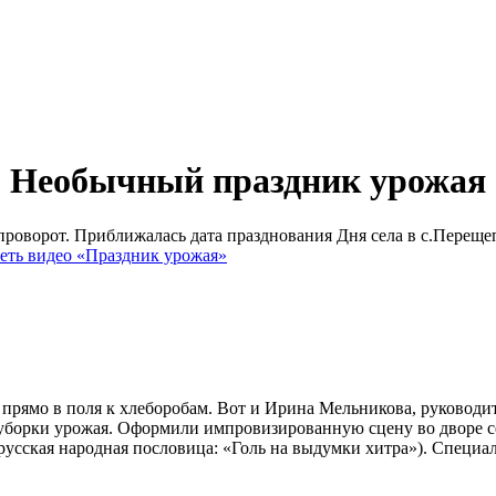
Необычный праздник урожая
впроворот. Приближалась дата празднования Дня села в с.Переще
еть видео «Праздник урожая»
 прямо в поля к хлеборобам. Вот и Ирина Мельникова, руководи
 уборки урожая. Оформили импровизированную сцену во дворе се
т русская народная пословица: «Голь на выдумки хитра»). Спец