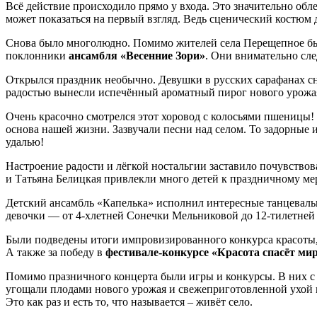
Всё действие происходило прямо у входа. Это значительно обле
может показаться на первый взгляд. Ведь сценический костюм
Снова было многолюдно. Помимо жителей села Перещепное был
поклонники
ансамбля «Весенние Зори»
. Они внимательно сле
Открылся праздник необычно. Девушки в русских сарафанах снач
радостью вынесли испечённый ароматный пирог нового урожая
Очень красочно смотрелся этот хоровод с колосьями пшеницы!
основа нашей жизни. Зазвучали песни над селом. То задорные 
удалью!
Настроение радости и лёгкой ностальгии заставило почувствов
и Татьяна Белицкая привлекли много детей к праздничному м
Детский ансамбль «Капелька» исполнил интересные танцевальн
девочки — от 4-хлетней Сонечки Мельниковой до 12-тилетне
Были подведены итоги импровизированного конкурса красоты
А также за победу в
фестивале-конкурсе
«Красота спасёт ми
Помимо празничного концерта были игры и конкурсы. В них с 
угощали плодами нового урожая и свежеприготовленной ухой вс
Это как раз и есть то, что называется – живёт село.