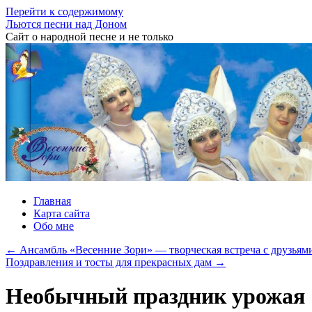
Перейти к содержимому
Льются песни над Доном
Сайт о народной песне и не только
Главная
Карта сайта
Обо мне
←
Ансамбль «Весенние Зори» — творческая встреча с друзьям
Поздравления и тосты для прекрасных дам
→
Необычный праздник урожая