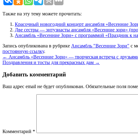
Также на эту тему можете прочитать:
Красочный новогодний концерт ансамбля «Весенние Зор
Две сестры — энтузиасты ансамбля «Весенние зори» (пр
Ансамбль «Весенние Зори» с программой «Праздник к н
Запись опубликована в рубрике
Ансамбль "Весенние Зори"
с м
постоянную ссылку
.
←
Ансамбль «Весенние Зори» — творческая встреча с друзьям
Поздравления и тосты для прекрасных дам
→
Добавить комментарий
Ваш адрес email не будет опубликован.
Обязательные поля пом
Комментарий
*