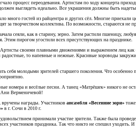
гчало процесс переодевания. Артистам по ходу концерта приходитс
 должен выглядеть идеально. Все украшения должны быть надеты
о много гостей из райцентра и других сёл. Многие приехали ц
дят за творчеством коллектива. По возможности, стараются не п
ала сеяли, как в старину, зерно. Затем растили пшеницу, любуяс
. Этим пирогом угостили всех присутствующих на празднике.
 Артисты своими плавными движениями и выражением лиц как бы
и радостные, то напевные и нежные. Красивые хороводы закружи
ать себя молодыми зрителей старшего поколения. Что особенно п
ероприятию.
ые номера и весёлые песни. А танец «Матрёшек» никого не ост
й Ани Верменичевой!
, вручены награды. Участников
ансамбля «Весенние зори»
тоже 
р»
в г. Сочи в 2010 г.
удовольствием принимали участие зрители. Также была проведе
ех участников праздника. Так что никто не спешил уходить. И 