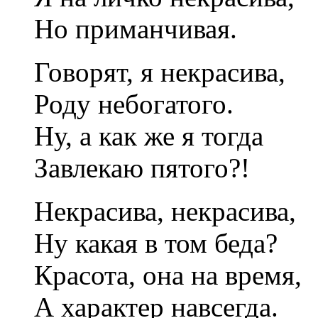
Но приманчивая.
Говорят, я некрасива,
Роду небогатого.
Ну, а как же я тогда
Завлекаю пятого?!
Некрасива, некрасива,
Ну какая в том беда?
Красота, она на время,
А характер навсегда.