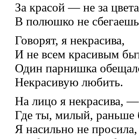
За красой — не за цве
В полюшко не сбегаешь
Говорят, я некрасива,
И не всем красивым бы
Один парнишка обещал
Некрасивую любить.
На лицо я некрасива, —
Где ты, милый, раньше
Я насильно не просила,