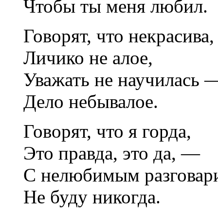
Чтобы ты меня любил.
Говорят, что некрасива,
Личико не алое,
Уважать не научилась 
Дело небывалое.
Говорят, что я горда,
Это правда, это да, —
С нелюбимым разговар
Не буду никогда.