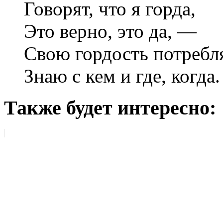
Говорят, что я горда,
Это верно, это да, —
Свою гордость потребл
Знаю с кем и где, когда.
Также будет интересно: