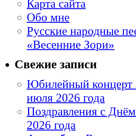
Карта сайта
Обо мне
Русские народные пе
«Весенние Зори»
Свежие записи
Юбилейный концерт 
июля 2026 года
Поздравления с Днём
2026 года