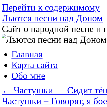
Перейти к содержимому
Льются песни над Доном
Сайт о народной песне и 
Главная
Карта сайта
Обо мне
←
Частушки — Сидит тёщ
Частушки – Говорят, я бо