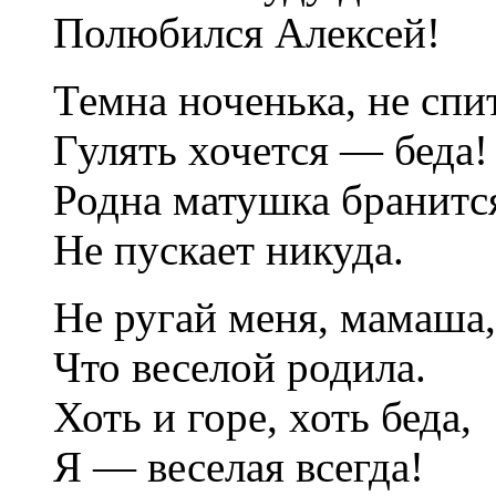
Полюбился Алексей!
Темна ноченька, не спи
Гулять хочется — беда!
Родна матушка бранитс
Не пускает никуда.
Не ругай меня, мамаша,
Что веселой родила.
Хоть и горе, хоть беда,
Я — веселая всегда!