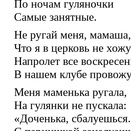
По ночам гуляночки
Самые занятные.
Не ругай меня, мамаша,
Что я в церковь не хожу
Напролет все воскресен
В нашем клубе провожу
Меня маменька ругала,
На гулянки не пускала:
«Доченька, сбалуешься.