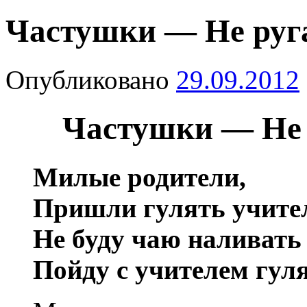
Частушки — Не руг
Опубликовано
29.09.2012
Частушки — Не 
Милые родители,
Пришли гулять учите
Не буду чаю наливат
Пойду с учителем гуля