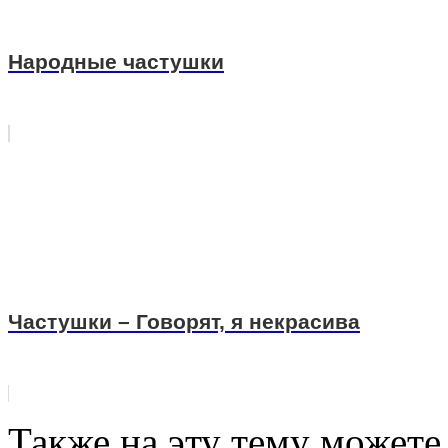
Народные частушки
Частушки – Говорят, я некрасива
Также на эту тему можете