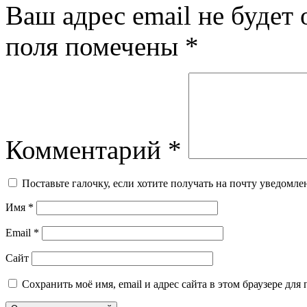
Ваш адрес email не будет 
поля помечены
*
Комментарий
*
Поставьте галочку, если хотите получать на почту уведомл
Имя
*
Email
*
Сайт
Сохранить моё имя, email и адрес сайта в этом браузере д