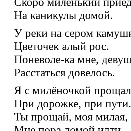
Скоро миленький приед
На каникулы домой.
У реки на сером камуш
Цветочек алый рос.
Поневоле-ка мне, девуш
Расстаться довелось.
Я с милёночкой прощал
При дорожке, при пути
Ты прощай, моя милая,
Мне пора домой идти.