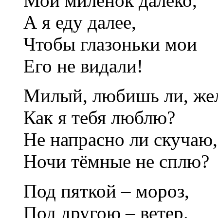
Мой милёнок далеко,
А я еду далее,
Чтобы глазоньки мои
Его не видали!
Милый, любишь ли, же
Как я тебя люблю?
Не напрасно ли скучаю,
Ночи тёмные не сплю?
Под пяткой – мороз,
Под другою – ветер.