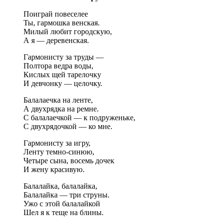
Поиграй повеселее
Ты, гармошка венская.
Милый любит городскую,
А я — деревенская.
Гармонисту за труды —
Полтора ведра воды,
Кислых щей тарелочку
И девчонку — целочку.
Балалаечка на ленте,
А двухрядка на ремне.
С балалаечкой — к подруженьке,
С двухрядочкой — ко мне.
Гармонисту за игру,
Ленту темно-синюю,
Четыре сына, восемь дочек
И жену красивую.
Балалайка, балалайка,
Балалайка — три струны.
Ужо с этой балалайкой
Шел я к теще на блины.