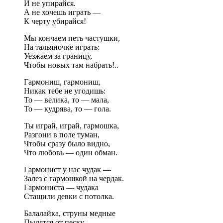
И не упирайся.
А не хочешь играть —
К черту убирайся!
Мы кончаем петь частушки,
На тальяночке играть:
Уезжаем за границу,
Чтобы новых там набрать!..
Гармониш, гармониш,
Никак тебе не угодишь:
То — велика, то — мала,
То — кудрява, то — гола.
Ты играй, играй, гармошка,
Разгони в поле туман,
Чтобы сразу было видно,
Что любовь — один обман.
Гармонист у нас чудак —
Залез с гармошкой на чердак.
Гармониста — чудака
Стащили девки с потолка.
Балалайка, струны медные
Пылятся от песку.