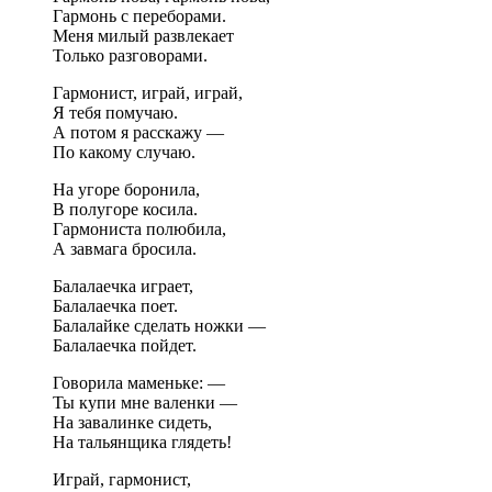
Гармонь с переборами.
Меня милый развлекает
Только разговорами.
Гармонист, играй, играй,
Я тебя помучаю.
А потом я расскажу —
По какому случаю.
На угоре боронила,
В полугоре косила.
Гармониста полюбила,
А завмага бросила.
Балалаечка играет,
Балалаечка поет.
Балалайке сделать ножки —
Балалаечка пойдет.
Говорила маменьке: —
Ты купи мне валенки —
На завалинке сидеть,
На тальянщика глядеть!
Играй, гармонист,