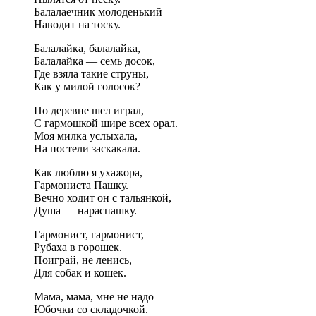
Балалаечник молоденький
Наводит на тоску.
Балалайка, балалайка,
Балалайка — семь досок,
Где взяла такие струны,
Как у милой голосок?
По деревне шел играл,
С гармошкой шире всех орал.
Моя милка услыхала,
На постели заскакала.
Как люблю я ухажора,
Гармониста Пашку.
Вечно ходит он с тальянкой,
Душа — нараспашку.
Гармонист, гармонист,
Рубаха в горошек.
Поиграй, не ленись,
Для собак и кошек.
Мама, мама, мне не надо
Юбочки со складочкой.