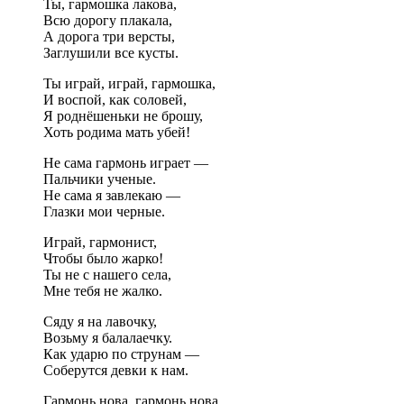
Ты, гармошка лакова,
Всю дорогу плакала,
А дорога три версты,
Заглушили все кусты.
Ты играй, играй, гармошка,
И воспой, как соловей,
Я роднёшеньки не брошу,
Хоть родима мать убей!
Не сама гармонь играет —
Пальчики ученые.
Не сама я завлекаю —
Глазки мои черные.
Играй, гармонист,
Чтобы было жарко!
Ты не с нашего села,
Мне тебя не жалко.
Сяду я на лавочку,
Возьму я балалаечку.
Как ударю по струнам —
Соберутся девки к нам.
Гармонь нова, гармонь нова,