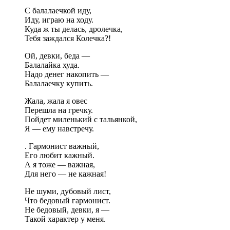
С балалаечкой иду,
Иду, играю на ходу.
Куда ж ты делась, дролечка,
Тебя заждался Колечка?!
Ой, девки, беда —
Балалайка худа.
Надо денег накопить —
Балалаечку купить.
Жала, жала я овес
Перешла на гречку.
Пойдет миленький с тальянкой,
Я — ему навстречу.
. Гармонист важный,
Его любит кажный.
А я тоже — важная,
Для него — не кажная!
Не шуми, дубовый лист,
Что бедовый гармонист.
Не бедовый, девки, я —
Такой характер у меня.