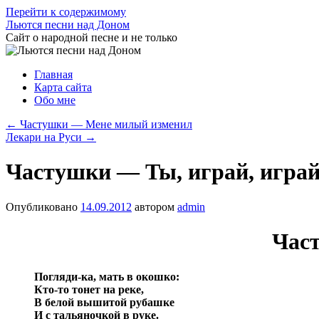
Перейти к содержимому
Льются песни над Доном
Сайт о народной песне и не только
Главная
Карта сайта
Обо мне
←
Частушки — Мене милый изменил
Лекари на Руси
→
Частушки — Ты, играй, играй
Опубликовано
14.09.2012
автором
admin
Част
Погляди-ка, мать в окошко:
Кто-то тонет на реке,
В белой вышитой рубашке
И с тальяночкой в руке.