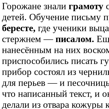
Горожане знали
грамоту
с
детей. Обучение письму п
бересте,
где ученики выц
стержнем —
писалом.
Ещё
нанесённым на них воско
приспособились писать г
прибор состоял из черни
для перьев — и песочницы
что написанный текст, и 
делали из отвара кожуры 