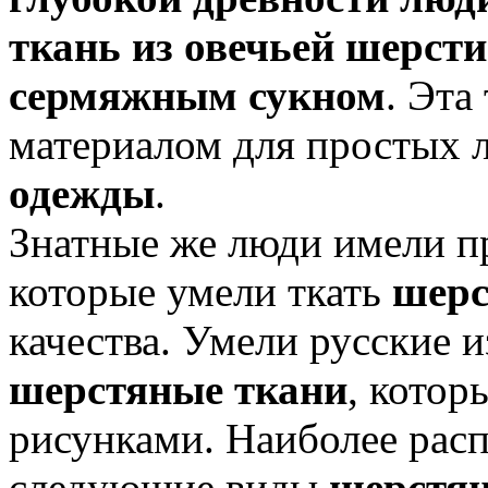
ткань из овечьей шерсти
сермяжным
сукном
. Эта
материалом для простых 
одежды
.
Знатные же люди имели пр
которые умели ткать
шерс
качества. Умели русские 
шерстяные ткани
, кото
рисунками. Наиболее рас
следующие виды
шерстян