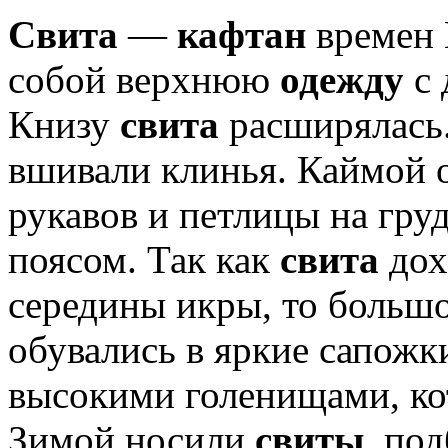
Свита
—
кафтан
времен 
собой верхнюю
одежду
с 
Книзу
свита
расширялась.
вшивали клинья. Каймой о
рукавов и петлицы на гр
поясом. Так как
свита
дох
середины икры, то больш
обувались в яркие сапожки
высокими голенищами, ко
Зимой носили
свиты
, по