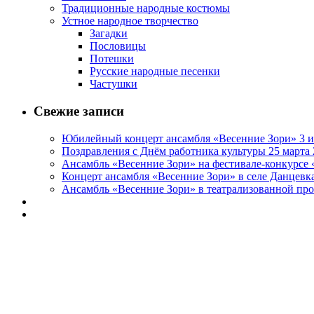
Традиционные народные костюмы
Устное народное творчество
Загадки
Пословицы
Потешки
Русские народные песенки
Частушки
Свежие записи
Юбилейный концерт ансамбля «Весенние Зори» 3 и
Поздравления с Днём работника культуры 25 марта 
Ансамбль «Весенние Зори» на фестивале-конкурсе «
Концерт ансамбля «Весенние Зори» в селе Данцевка
Ансамбль «Весенние Зори» в театрализованной про