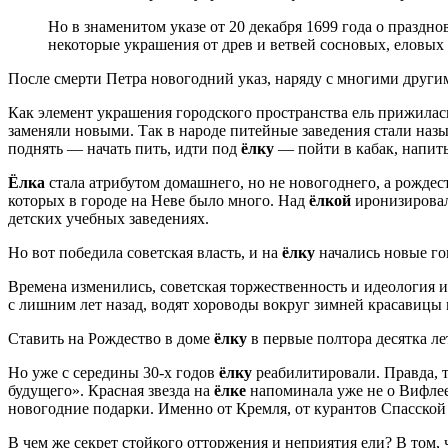
Но в знаменитом указе от 20 декабря 1699 года о празд
некоторые украшения от древ и ветвей сосновых, еловы
После смерти Петра новогодний указ, наряду с многими друг
Как элемент украшения городского пространства ель прижилас
заменяли новыми. Так в народе питейные заведения стали наз
поднять — начать пить, идти под
ёлку
— пойти в кабак, напить
Ёлка
стала атрибутом домашнего, но не новогоднего, а рождес
которых в городе на Неве было много. Над
ёлкой
иронизировал
детских учебных заведениях.
Но вот победила советская власть, и на
ёлку
начались новые го
Времена изменились, советская торжественность и идеология 
с лишним лет назад, водят хороводы вокруг зимней красавицы 
Ставить на Рождество в доме
ёлку
в первые полтора десятка ле
Но уже с середины 30-х годов
ёлку
реабилитировали. Правда, т
будущего». Красная звезда на
ёлке
напоминала уже не о Вифлеем
новогодние подарки. Именно от Кремля, от курантов Спасской
В чем же секрет стойкого отторжения и неприятия ели? В том