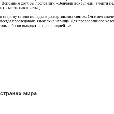
. Вспомним хотя бы пословицу: «Венчали вокруг ели, а черти пе
» («смерть накликать»).
 по старому стилю попадал в разгар зимних святок. Он имел языч
всегда преследовала языческие игрища. Для православного чел
 сонмы бесов выходят из преисподней…»
 странах мира