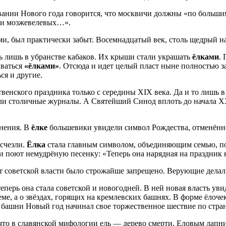
новании Нового года говорится, что москвичи должны «по больши
х и мозжевелевых…».
ими, был практически забыт. Восемнадцатый век, столь щедрый
ь лишь в убранстве кабаков. Их крыши стали украшать
ёлками
.
ываться
«ёлками»
. Отсюда и идет целый пласт ныне полностью 
ся и другие.
твенского праздника только с середины XIX века. Да и то лишь 
и столичные журналы. А Святейший Синод вплоть до начала XX
нения. В
ёлке
большевики увидели символ Рождества, отменённог
исчезли.
Ёлка
стала главным символом, объединяющим семью, пок
и поют немудрёную песенку: «Теперь она нарядная на праздник 
т советской власти было строжайше запрещено. Верующие делали
еперь она стала советской и новогодней. В ней новая власть у
е, а о звёздах, горящих на кремлевских башнях. В форме ёлоче
 башни Новый год начинал свое торжественное шествие по стран
, что в славянской мифологии ель — дерево смерти. Еловым лапн