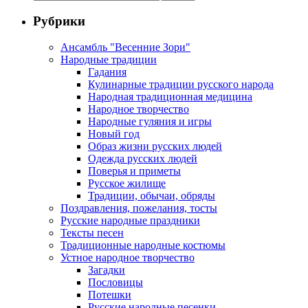
Рубрики
Ансамбль "Весенние Зори"
Народные традиции
Гадания
Кулинарные традиции русского народа
Народная традиционная медицина
Народное творчество
Народные гуляния и игры
Новый год
Образ жизни русских людей
Одежда русских людей
Поверья и приметы
Русское жилище
Традиции, обычаи, обряды
Поздравления, пожелания, тосты
Русские народные праздники
Тексты песен
Традиционные народные костюмы
Устное народное творчество
Загадки
Пословицы
Потешки
Русские народные песенки