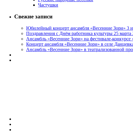
Частушки
Свежие записи
Юбилейный концерт ансамбля «Весенние Зори» 3 и
Поздравления с Днём работника культуры 25 марта 
Ансамбль «Весенние Зори» на фестивале-конкурсе «
Концерт ансамбля «Весенние Зори» в селе Данцевка
Ансамбль «Весенние Зори» в театрализованной про