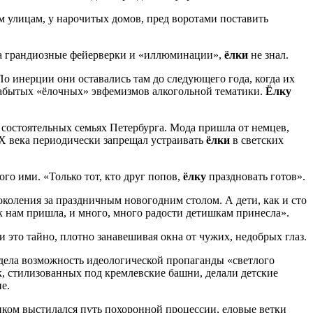
м улицам, у нарочитых домов, пред воротами поставить
 на грандиозные фейерверки и «иллюминации»,
ёлки
не знал.
 По инерции они оставались там до следующего года, когда их
забытых «ёлочных» эвфемизмов алкогольной тематики.
Ёлку
в состоятельных семьях Петербурга. Мода пришла от немцев,
 века периодически запрещал устраивать
ёлки
в светских
о ими. «Только тот, кто друг попов,
ёлку
праздновать готов».
оления за праздничным новогодним столом. А дети, как и сто
к нам пришла, и много, много радости детишкам принесла».
 это тайно, плотно занавешивая окна от чужих, недобрых глаз.
видела возможность идеологической пропаганды «светлого
к, стилизованных под кремлевские башни, делали детские
е.
иком выстилался путь похоронной процессии, еловые ветки