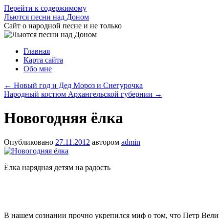
Перейти к содержимому
Льются песни над Доном
Сайт о народной песне и не только
Главная
Карта сайта
Обо мне
←
Новый год и Дед Мороз и Снегурочка
Народный костюм Архангельской губернии
→
Новогодняя ёлка
Опубликовано
27.11.2012
автором
admin
Ёлка нарядная детям на радость
В нашем сознании прочно укрепился миф о том, что Петр Велик