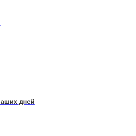
я
наших дней