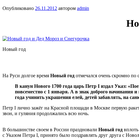
Опубликовано
26.11.2012
автором
admin
Но
Новый год
На Руси долгое время
Новый год
отмечался очень скромно по 
В канун Нового 1700 года царь Петр I издал Указ: «П
повсеместно с 1 января. А в знак доброго начинания и
года учинить украшения елей, детей забавлять, на сан
Петр I лично зажёг на Красной площади в Москве первую раке
звон, и гуляния продолжались всю ночь.
В большинстве своем в России праздновали
Новый год
вплоть 
с Указом Петра I, принято было поздравлять друг друга с Ново