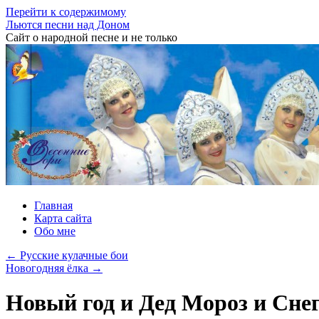
Перейти к содержимому
Льются песни над Доном
Сайт о народной песне и не только
Главная
Карта сайта
Обо мне
←
Русские кулачные бои
Новогодняя ёлка
→
Новый год и Дед Мороз и Сне