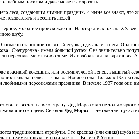
 волшебным посохом и даже может заморозить.
него леса, создающим зимний праздник. И ныне все знают, что 
кже поздравлять и веселить людей.
северное, холодное происхождение. На открытках начала XX века
синюю шубу.
. Согласно старинной сказке Снегурка, сделана из снега. Она та
кова «Снегурочка» имела большой успех. Она значительно попул
али персонажами стихов о зиме. Их изображали на картинках. А 
лове красивый кокошник или восьмилучевой венец, вышитый се
о пострадала и ёлка — символ Нового года. Только в 1935-м ёлк
али любимыми персонажами праздника. В начале 1937 года они в
оз
стал известен на всю страну. Дед Мороз стал не только ярким
я жива и по сей день. Сегодня
Дед Мороз
— неизменный участник
ются традиционные атрибуты. Это красная (или синяя) шуба и ш
нат на Зиме-старухе, и родина его — Великий Устюг.