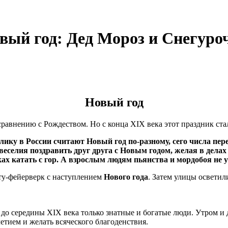
вый год:
Дед Мороз и Снегуро
Новый год
сравнению с Рождеством. Но с конца XIX века этот праздник ст
оелику в России считают Новый год по-разному, сего числа пе
 веселия поздравить друг друга с Новым годом, желая в делах
ках катать с гор. А взрослым людям пьянства и мордобоя не у
ту-фейерверк с наступлением
Нового года
. Затем улицы освети
до середины XIX века только знатные и богатые люди. Утром и
летием и желать всяческого благоденствия.