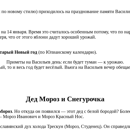
я по новому стилю) приходилось на празднование памяти Васил
13 на 14 января. Время это считалось особенным потому, что по н
веря, что от этого яблони дадут хороший урожай.
тарый
Новый год
(по Юлианскому календарю).
Приметы на Васильев день: если будет туман — к урожаю.
ый, то и весь год будет весёлый. Вьюга на Васильев вечер обеща
Дед Мороз и Снегурочка
Мороз
. Но откуда он появился — этот дед с белой бородой? Бол
х — Мороз Иванович и Мороз Красный Нос.
славянский дух холода Трескун (Мороз, Студенец). Он справедл