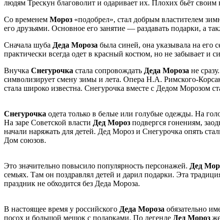
людям Трескун благоволит и одаривает их. Плохих бьёт своим
Со временем
Мороз
«подобрел», стал добрым властителем зим
его друзьями. Основное его занятие — раздавать подарки, а та
Сначала шуба
Деда Мороза
была синей, она указывала на его 
практически всегда одет в красный костюм, но не забывает и 
Внучка
Снегурочка
стала сопровождать
Деда Мороза
не сразу
символизирует смену зимы и лета. Опера Н.А. Римского-Корса
стала широко известна. Снегурочка вместе с Дедом Морозом ст
Снегурочка
одета только в белые или голубые одежды. На го
На заре Советской власти
Дед Мороз
подвергся гонениям, заодн
начали наряжать для детей. Дед Мороз и Снегурочка опять ст
Дом союзов.
Это значительно повысило популярность персонажей.
Дед Мор
семьях. Там он поздравлял детей и дарил подарки. Эта традици
праздник не обходится без Деда Мороза.
В настоящее время у российского
Деда Мороза
обязательно име
посох и большой мешок с подарками. По легенде
Дед Мороз
же