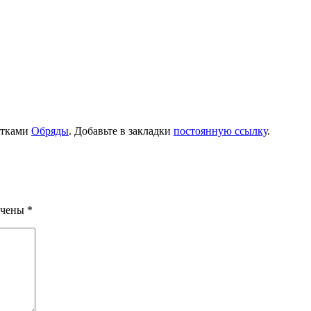
етками
Обряды
. Добавьте в закладки
постоянную ссылку
.
ечены
*