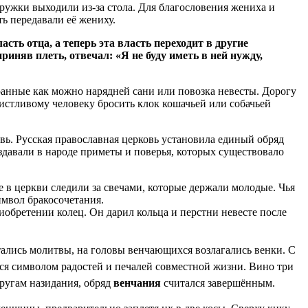
ружки выходили из-за стола. Для благословения жениха и
ть передавали её жениху.
сть отца, а теперь эта власть переходит в другие
приняв плеть, отвечал: «Я не буду иметь в ней нужду,
бранные как можно нарядней сани или повозка невесты. Дорогу
вистливому человеку бросить клок кошачьей или собачьей
овь. Русская православная церковь установила единый обряд
здавали в народе приметы и поверья, которых существовало
 в церкви следили за свечами, которые держали молодые. Чья
имвол бракосочетания.
обретении колец. Он дарил кольца и перстни невесте после
тались молитвы,
на головы венчающихся
возлагались венки. С
ся символом радостей и печалей совместной жизни. Вино
три
ругам назидания, обряд
венчания
считался завершённым.