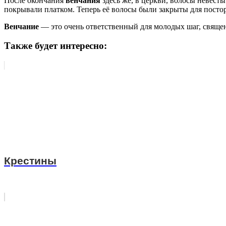
После окончания
венчания
здесь же, в церкви, волосы невест
покрывали платком. Теперь её волосы были закрыты для постор
Венчание
— это очень ответственный для молодых шаг, священ
Также будет интересно:
Крестины