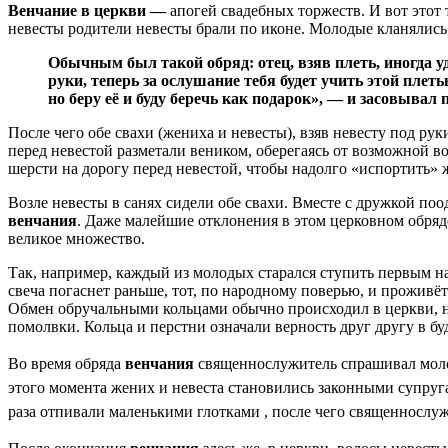
Венчание в церкви —
апогей свадебных торжеств. И вот этот
невесты родители невесты брали по иконе. Молодые кланялись в
Обычным был такой обряд: отец, взяв плеть, иногда уд
руки, теперь за ослушание тебя будет учить этой плеть
но беру её и буду беречь как подарок», — и засовывал 
После чего обе свахи (жениха и невесты), взяв невесту под ру
перед невестой разметали веником, оберегаясь от возможной во
шерсти на дорогу перед невестой, чтобы надолго «испортить»
Возле невесты в санях сидели обе свахи. Вместе с дружкой по
венчания
. Даже малейшие отклонения в этом церковном обряд
великое множество.
Так, например, каждый из молодых старался ступить первым на
свеча погаснет раньше, тот, по народному поверью, и проживё
Обмен обручальными кольцами обычно происходил в церкви, но 
помолвки. Кольца и перстни означали верность друг другу в б
Во время обряда
венчания
священнослужитель спрашивал моло
этого момента жених и невеста становились законными супр
раза
отпивали маленькими глотками , после чего священнослуж