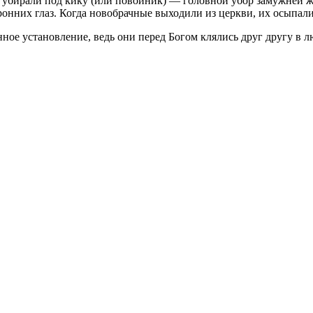
ы убирали под кику (или повойник) — головной убор замужней ж
онних глаз. Когда новобрачные выходили из церкви, их осыпали
ное установление, ведь они перед Богом клялись друг другу в 