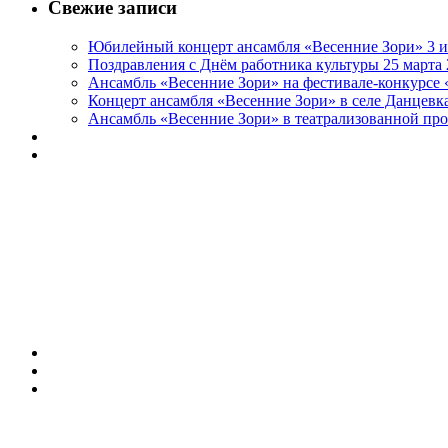
Свежие записи
Юбилейный концерт ансамбля «Весенние Зори» 3 и
Поздравления с Днём работника культуры 25 марта 
Ансамбль «Весенние Зори» на фестивале-конкурсе «
Концерт ансамбля «Весенние Зори» в селе Данцевка
Ансамбль «Весенние Зори» в театрализованной про