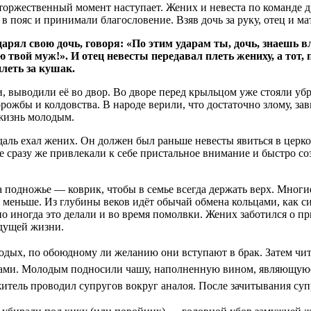
 торжественный момент наступает. Жених и невеста по команде д
 пояс и принимали благословение. Взяв дочь за руку, отец и ма
арял свою дочь, говоря: «По этим ударам ты, дочь, знаешь вла
ю твой муж!». И отец невесты передавал плеть жениху, а тот, 
плеть за кушак.
ки, выводили её во двор. Во дворе перед крыльцом уже стояли у
рожбы и колдовства. В народе верили, что достаточно злому, за
 жизнь молодым.
одаль ехал жених. Он должен был раньше невесты явиться в церк
е сразу же привлекали к себе пристальное внимание и быстро со
 подножье — коврик, чтобы в семье всегда держать верх. Многие
т меньше. Из глубины веков идёт обычай обмена кольцами, как с
иногда это делали и во время помолвки. Жених заботился о при
удущей жизни.
дых, по обоюдному ли желанию они вступают в брак. Затем чи
угами. Молодым подносили чашу, наполненную вином, являющую
итель проводил супругов вокруг аналоя. После зачитывания суп