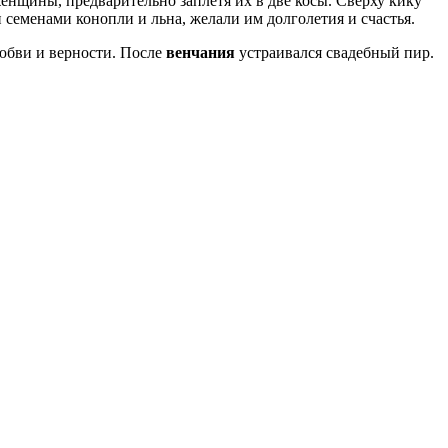
енщины, предварительно заплетя их в две косы. Сверху кику
 семенами конопли и льна, желали им долголетия и счастья.
любви и верности. После
венчания
устраивался свадебный пир.