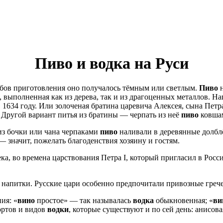
Пиво и водка на Руси
обов приготовления
оно
получалось тёмным или светлым.
Пиво
н
, выполненная как из дерева, так и из драгоценных металлов. Н
1634 году. Или золоченая братина царевича Алексея, сына Петра
Другой вариант питья из братины — черпать из неё
пиво
ковшам
из бочки или чана черпаками
пиво
наливали в деревянные долбл
— значит, пожелать благоденствия хозяину и гостям.
века, во времена царствования Петра I, который пригласил в Ро
е напитки. Русские цари особенно предпочитали привозные греч
ия: «
вино
простое» — так называлась
водка
обыкновенная; «
ви
ортов и видов
водки
, которые существуют и по сей день: анисова