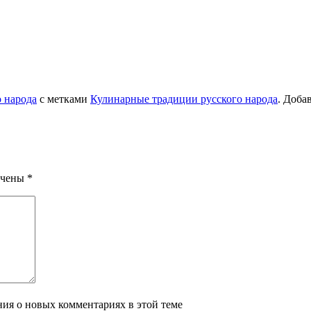
 народа
с метками
Кулинарные традиции русского народа
. Доба
ечены
*
ения о новых комментариях в этой теме