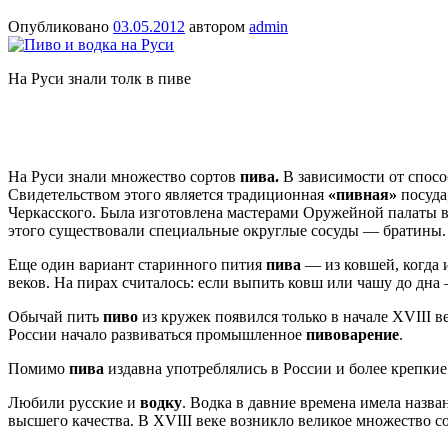
Опубликовано
03.05.2012
автором
admin
На Руси знали толк в пиве
На Руси знали множество сортов
пива.
В зависимости от спос
Свидетельством этого является традиционная
«пивная»
посуда
Черкасского. Была изготовлена мастерами Оружейной палаты в 
этого существовали специальные округлые сосуды — братины. 
Еще один вариант старинного пития
пива
— из ковшей, когда 
веков. На пирах считалось: если выпить ковш или чашу до дна 
Обычай пить
пиво
из кружек появился только в начале XVIII 
России начало развиваться промышленное
пивоварение
.
Помимо
пива
издавна употреблялись в России и более крепки
Любили русские и
водку
. Водка в давние времена имела назван
высшего качества. В XVIII веке возникло великое множество с