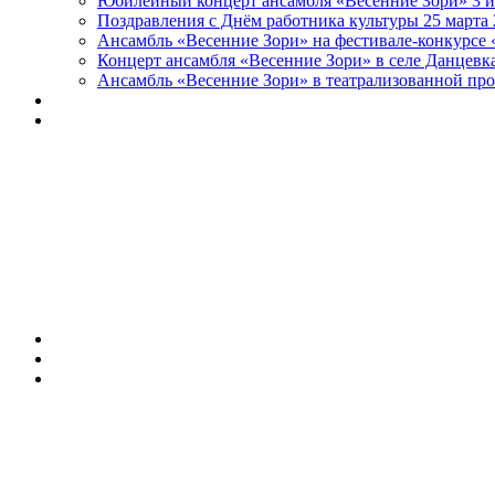
Юбилейный концерт ансамбля «Весенние Зори» 3 и
Поздравления с Днём работника культуры 25 марта 
Ансамбль «Весенние Зори» на фестивале-конкурсе «
Концерт ансамбля «Весенние Зори» в селе Данцевка
Ансамбль «Весенние Зори» в театрализованной про