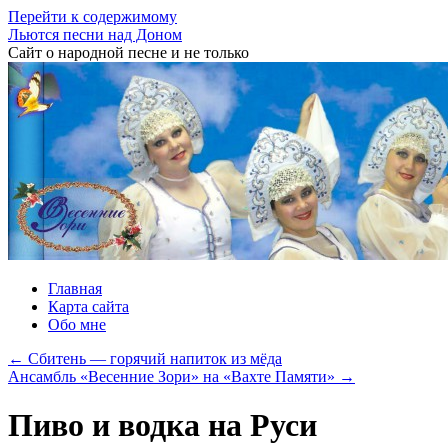
Перейти к содержимому
Льются песни над Доном
Сайт о народной песне и не только
Главная
Карта сайта
Обо мне
←
Сбитень — горячий напиток из мёда
Ансамбль «Весенние Зори» на «Вахте Памяти»
→
Пиво и водка на Руси