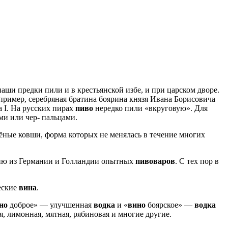
аши предки пили и в крестьянской избе, и при царском дворе.
апример, серебряная братина боярина князя Ивана Борисовича
 I. На русских пирах
пиво
нередко пили «вкруговую». Для
и или чер- пальцами.
ёные ковши, форма которых не менялась в течение многих
ссию из Германии и Голландии опытных
пивоваров
. С тех пор в
еские
вина
.
но
доброе» — улучшенная
водка
и «
вино
боярское» —
водка
я, лимонная, мятная, рябиновая и многие другие.