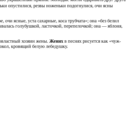
ньки опустилися, резвы ноженьки подогнулися, очи ясны
 очи ясные, уста сахарные, коса трубчата»; она «без белил
валась голубушкой, ласточкой, перепелочкой; она — яблоня,
новластный хозяин жены.
Жених
в песнях рисуется как «чуж-
 сокол, кровящий белую лебедушку.