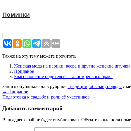
Поминки
Также на эту тему можете прочитать:
Женская мода на парики, веера и другие женские штучки
Приданое
Благословение родителей – залог крепкого брака
Запись опубликована в рубрике
Традиции, обычаи, обряды
с м
←
Приданое
Подготовка к свадьбе и роли её участников
→
Добавить комментарий
Ваш адрес email не будет опубликован.
Обязательные поля пом