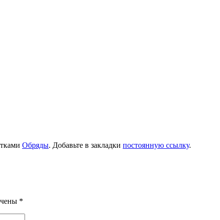
етками
Обряды
. Добавьте в закладки
постоянную ссылку
.
ечены
*