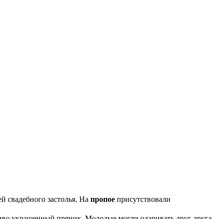
й свадебного застолья. На
пропое
присутствовали
сиво украшенный пряник. Молодые могли одаривать друг друга