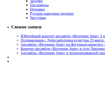
Загадки
Пословицы
Потешки
Русские народные песенки
Частушки
Свежие записи
Юбилейный концерт ансамбля «Весенние Зори» 3 и
Поздравления с Днём работника культуры 25 марта 
Ансамбль «Весенние Зори» на фестивале-конкурсе «
Концерт ансамбля «Весенние Зори» в селе Данцевка
Ансамбль «Весенние Зори» в театрализованной про