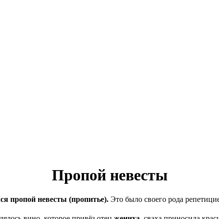
Пропой невесты
ся пропой невесты (пропитье).
Это было своего рода репетицие
лялось вино, которое привёз отец
жениха
, сваха приносила кра