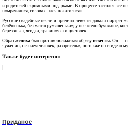
и родителей скромными подарками. В процессе застолья все пе
помрачилися, голова с плеч покатилася».
Русские свадебные песни и причеты невесты давали портрет мол
белёшенька, без мазил румяшенька»; у нее «тело бумажное, ко
березонька, ягодка, травиночка и цветочек.
Образ
жениха
был противоположным образу
невесты
. Он — п
чуженин, незнаем человек, разоритель», но также он и идеал
Также будет интересно:
Приданое