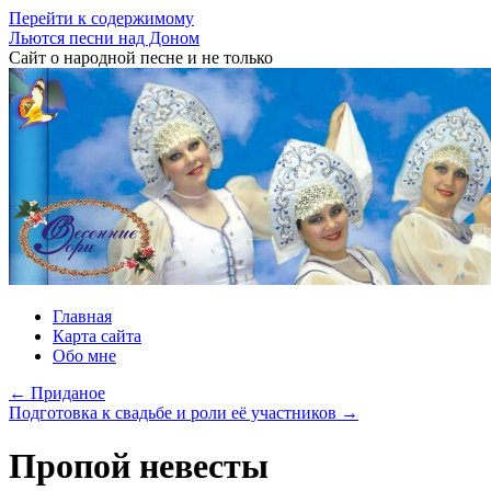
Перейти к содержимому
Льются песни над Доном
Сайт о народной песне и не только
Главная
Карта сайта
Обо мне
←
Приданое
Подготовка к свадьбе и роли её участников
→
Пропой невесты