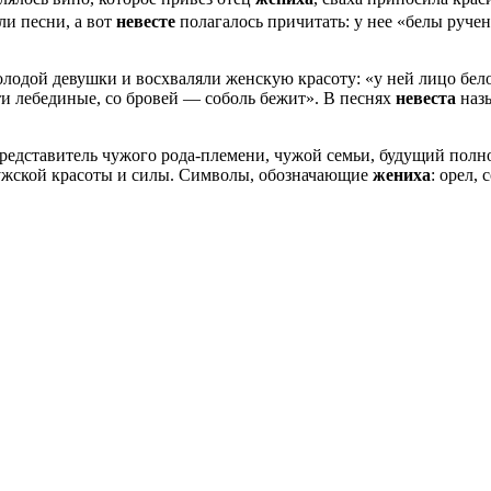
ли песни, а вот
невесте
полагалось причитать: у нее «белы руче
одой девушки и восхваляли женскую красоту: «у ней лицо белое,
сти лебединые, со бровей — соболь бежит». В песнях
невеста
назы
редставитель чужого рода-племени, чужой семьи, будущий пол
 мужской красоты и силы. Символы, обозначающие
жениха
: орел,